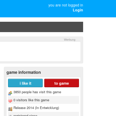
you are not logged in
Login
game information
i like it
to game
3850 people has visit this game
0 visitors like this game
Release 2014 (In Entwicklung)
registered since