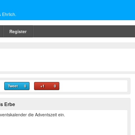
Ehrlich.
Register
Tweet
0
+1
0
is Erbe
ventskalender die Adventszeit ein.