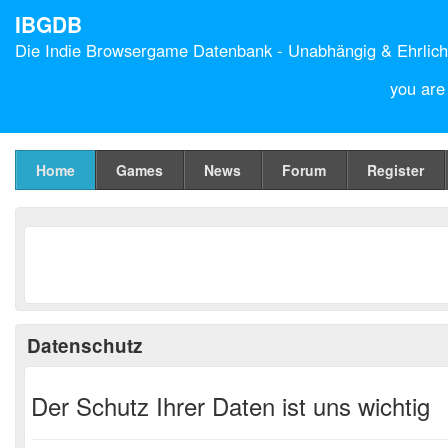
IBGDB
Die
Indie Browsergame Datenbank
- Unabhängig & Ehrlich
you are
Home
Games
News
Forum
Register
Datenschutz
Der Schutz Ihrer Daten ist uns wichtig