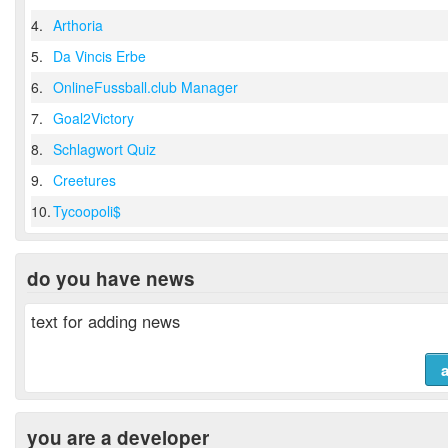
4.
Arthoria
5.
Da Vincis Erbe
6.
OnlineFussball.club Manager
7.
Goal2Victory
8.
Schlagwort Quiz
9.
Creetures
10.
Tycoopoli$
do you have news
text for adding news
you are a developer