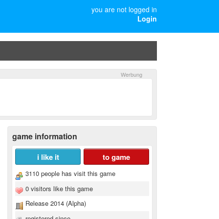
you are not logged in
Login
game information
i like it
to game
3110 people has visit this game
0 visitors like this game
Release 2014 (Alpha)
registered since