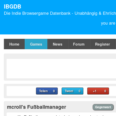
IBGDB
Die Indie Browsergame Datenbank - Unabhängig & Ehrlich
you are
Home
Games
News
Forum
Register
Teilen
0
Tweet
0
+1
0
mcroll's Fußballmanager
Gegenwart