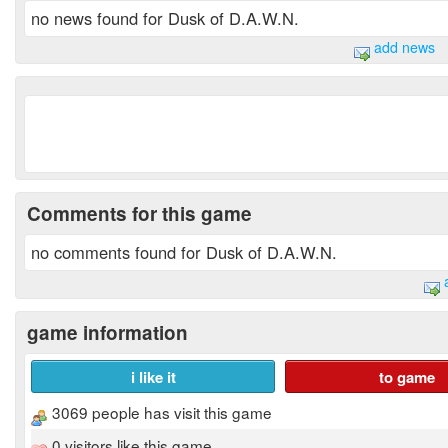
no news found for Dusk of D.A.W.N.
add news
Comments for this game
no comments found for Dusk of D.A.W.N.
game information
i like it
to game
3069 people has visit this game
0 visitors like this game