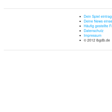
Dein Spiel eintra
Deine News eins
Häufig gestellte 
Datenschutz
Impressum
© 2012 ibgdb.de