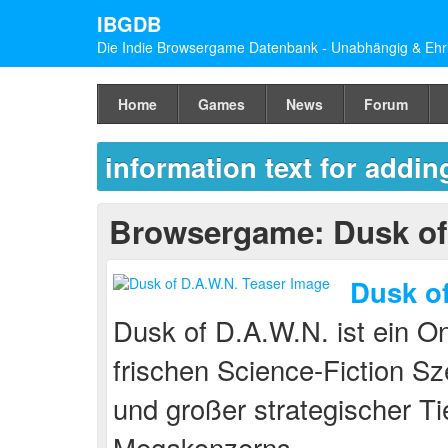
IBGDB
Die Indie Browsergame Datenbank - Unabhängig & Ehrl
Home
Games
News
Forum
information text for addi
Browsergame: Dusk of
Dusk o
Dusk of D.A.W.N. ist ein O
frischen Science-Fiction S
und großer strategischer T
Megakonzerns …