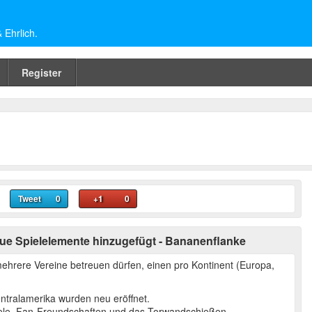
Ehrlich.
Register
Tweet
0
+1
0
ue Spielelemente hinzugefügt - Bananenflanke
mehrere Vereine betreuen dürfen, einen pro Kontinent (Europa,
tralamerika wurden neu eröffnet.
ele, Fan-Freundschaften und das Torwandschießen.